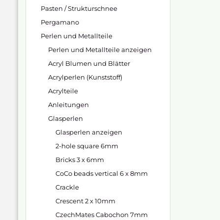
Pasten / Strukturschnee
Pergamano
Perlen und Metallteile
Perlen und Metallteile anzeigen
Acryl Blumen und Blätter
Acrylperlen (Kunststoff)
Acrylteile
Anleitungen
Glasperlen
Glasperlen anzeigen
2-hole square 6mm
Bricks 3 x 6mm
CoCo beads vertical 6 x 8mm
Crackle
Crescent 2 x 10mm
CzechMates Cabochon 7mm