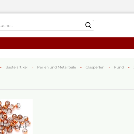
Sprache auswählen
»
»
»
»
»
Bastelartikel
Perlen und Metallteile
Glasperlen
Rund
Konto
Passw