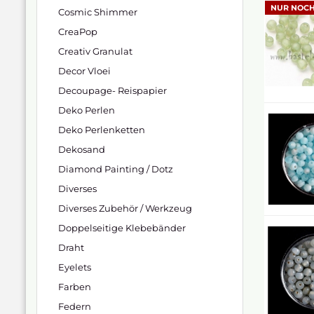
NUR NOCH
Cosmic Shimmer
CreaPop
Creativ Granulat
Decor Vloei
Decoupage- Reispapier
Deko Perlen
Deko Perlenketten
Dekosand
Diamond Painting / Dotz
Diverses
Diverses Zubehör / Werkzeug
Doppelseitige Klebebänder
Draht
Eyelets
Farben
Federn