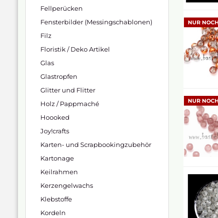
Fellperücken
Fensterbilder (Messingschablonen)
NUR NOCH
Filz
Floristik / Deko Artikel
Glas
Glastropfen
Glitter und Flitter
NUR NOCH
Holz / Pappmaché
Hoooked
Joy!crafts
Karten- und Scrapbookingzubehör
Kartonage
Keilrahmen
Kerzengelwachs
Klebstoffe
Kordeln