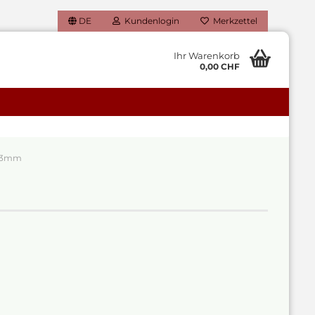
DE
Kundenlogin
Merkzettel
Ihr Warenkorb
0,00 CHF
3mm
 erstellen
ort vergessen?