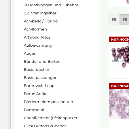
3D Motivbögen und Zubehör
925 Sterlingsilber
Acrybello / Florino
Acrylformen
Artwork (Artoz)
NUR NOCH
Aufbewahrung
Augen
Bänder und Borten
Bastelbücher
Bastelpackungen
Baumwoll-Loop
NUR NOCH
Beton Artikel
Biedermeiermanschetten
Blattmetall
Chenilledraht (Pfeifenputzer)
Click Buttons Zubehör