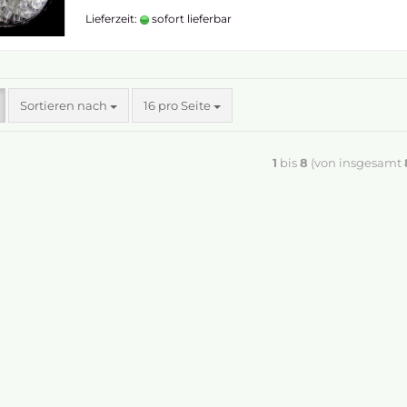
Lieferzeit:
sofort lieferbar
Sortieren nach
16 pro Seite
1
bis
8
(von insgesamt