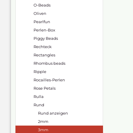
O-Beads
Oliven
Pearlfun
Perlen-Box
Piggy Beads
Rechteck
Rectangles
Rhombus beads
Ripple
Rocailles-Perlen
Rose Petals
Rulla
Rund
Rund anzeigen
2mm
3mm