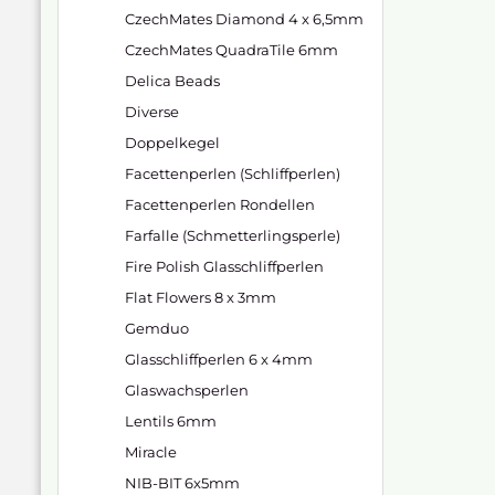
CzechMates Diamond 4 x 6,5mm
CzechMates QuadraTile 6mm
Delica Beads
Diverse
Doppelkegel
Facettenperlen (Schliffperlen)
Facettenperlen Rondellen
Farfalle (Schmetterlingsperle)
Fire Polish Glasschliffperlen
Flat Flowers 8 x 3mm
Gemduo
Glasschliffperlen 6 x 4mm
Glaswachsperlen
Lentils 6mm
Miracle
NIB-BIT 6x5mm