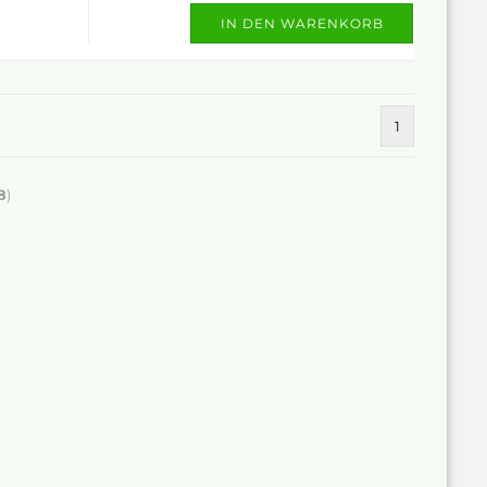
IN DEN WARENKORB
1
8
)