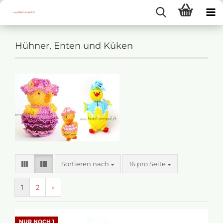
Hühner, Enten und Küken
Sortieren nach
16 pro Seite
1
2
»
NUR NOCH 1