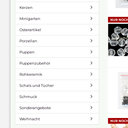
Kerzen
Minigarten
NUR NOCH
Osterartikel
Porzellan
Puppen
Puppenzubehör
Rohkeramik
Schals und Tücher
Schmuck
Sonderangebote
Weihnacht
NUR NOCH