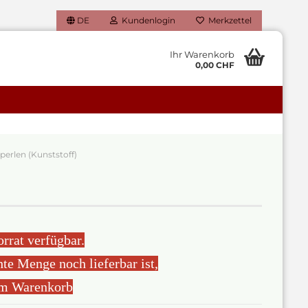
DE
Kundenlogin
Merkzettel
Ihr Warenkorb
0,00 CHF
perlen (Kunststoff)
 erstellen
ort vergessen?
orrat verfügbar.
te Menge noch lieferbar ist,
 im Warenkorb