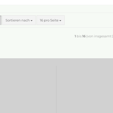
Sortieren nach
16 pro Seite
1
bis
16
(von insgesamt