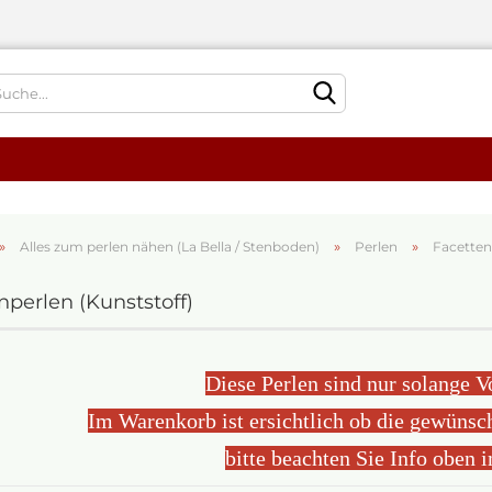
Sprache auswählen
»
»
»
Alles zum perlen nähen (La Bella / Stenboden)
Perlen
Facetten
nperlen (Kunststoff)
Konto
Passw
Diese Perlen sind nur solange V
Im Warenkorb ist ersichtlich ob die gewünsch
bitte beachten Sie Info oben