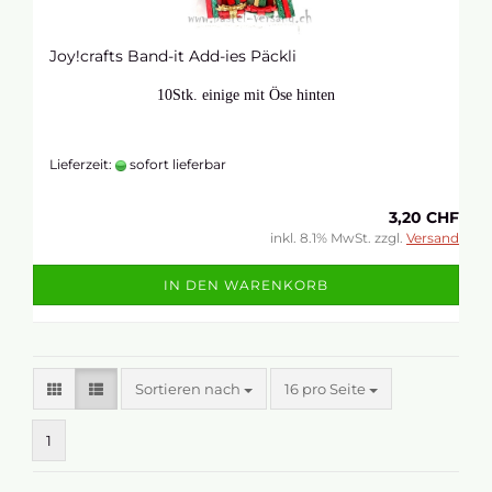
Joy!crafts Band-it Add-ies Päckli
10Stk. einige mit Öse hinten
Lieferzeit:
sofort lieferbar
3,20 CHF
inkl. 8.1% MwSt. zzgl.
Versand
IN DEN WARENKORB
Sortieren nach
16 pro Seite
1