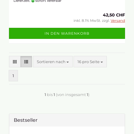
Lieferzeit:
sofort lieferbar
42,50 CHF
inkl. 8.1% MwSt. zzgl.
Versand
IN DEN WARENKORB
Sortieren nach
16 pro Seite
1
1
bis
1
(von insgesamt
1
)
Bestseller